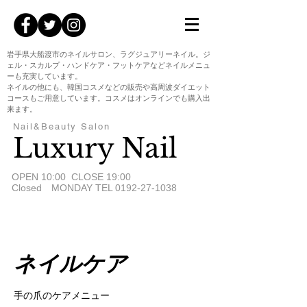
岩手県大船渡市のネイルサロン、ラグジュアリーネイル。ジ
ェル・スカルプ・ハンドケア・フットケアなどネイルメニュ
ーも充実しています。
ネイルの他にも、韓国コスメなどの販売や高周波ダイエット
コースもご用意しています。コスメはオンラインでも購入出
来ます。
Nail&Beauty Salon
Luxury Nail
​OPEN 10:00 CLOSE 19:00
Closed MONDAY TEL
0192-27-1038
ネイルケア
手の爪のケアメニュー