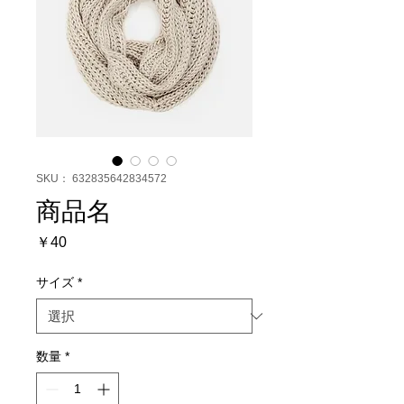
SKU： 632835642834572
商品名
価
￥40
格
サイズ
*
数量
*