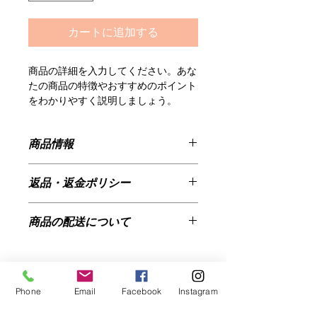
カートに追加する
商品の詳細を入力してください。あな
たの商品の特徴やおすすめのポイント
をわかりやすく説明しましょう。
商品情報
商品の詳細を入力してください。サイ
返品・返金ポリシー
ズ、素材、取扱説明に加え、商品の特
徴やおすすめのポイントなどを説明し
返品・返金規約を入力してください。
ましょう。
商品の配送について
商品にご満足いただけなかった場合の
返品・返金ポリシーと手順を説明しま
配送地域、料金、所要時間、梱包な
しょう。規約の内容を明確にすること
ど、商品の配送に関する情報を入力し
で、お客様の信頼を獲得し、安心して
てください。配送情報を明確にするこ
商品をご購入いただけます。
Phone
Email
Facebook
Instagram
とで、お客様の信頼を獲得し、安心し
て商品をご購入いただけます。