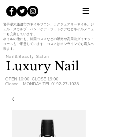
岩手県大船渡市のネイルサロン、ラグジュアリーネイル。ジ
ェル・スカルプ・ハンドケア・フットケアなどネイルメニュ
ーも充実しています。
ネイルの他にも、韓国コスメなどの販売や高周波ダイエット
コースもご用意しています。コスメはオンラインでも購入出
来ます。
Nail&Beauty Salon
Luxury Nail
​OPEN 10:00 CLOSE 19:00
Closed MONDAY TEL
0192-27-1038