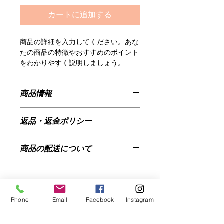
カートに追加する
商品の詳細を入力してください。あな
たの商品の特徴やおすすめのポイント
をわかりやすく説明しましょう。
商品情報
商品の詳細を入力してください。サイ
返品・返金ポリシー
ズ、素材、取扱説明に加え、商品の特
徴やおすすめのポイントなどを説明し
返品・返金規約を入力してください。
ましょう。
商品の配送について
商品にご満足いただけなかった場合の
返品・返金ポリシーと手順を説明しま
配送地域、料金、所要時間、梱包な
しょう。規約の内容を明確にすること
ど、商品の配送に関する情報を入力し
で、お客様の信頼を獲得し、安心して
てください。配送情報を明確にするこ
商品をご購入いただけます。
とで、お客様の信頼を獲得し、安心し
Phone
Email
Facebook
Instagram
て商品をご購入いただけます。