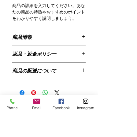
商品の詳細を入力してください。あな
たの商品の特徴やおすすめのポイント
をわかりやすく説明しましょう。
商品情報
商品の詳細を入力してください。サイ
返品・返金ポリシー
ズ、素材、取扱説明に加え、商品の特
徴やおすすめのポイントなどを説明し
返品・返金規約を入力してください。
ましょう。
商品の配送について
商品にご満足いただけなかった場合の
返品・返金ポリシーと手順を説明しま
配送地域、料金、所要時間、梱包な
しょう。規約の内容を明確にすること
ど、商品の配送に関する情報を入力し
で、お客様の信頼を獲得し、安心して
てください。配送情報を明確にするこ
商品をご購入いただけます。
とで、お客様の信頼を獲得し、安心し
Phone
Email
Facebook
Instagram
て商品をご購入いただけます。