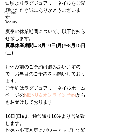
日頃よりラグジュアリーネイルをご愛
Nail
顧いただき誠にありがとうございま
Cosme
す。
Beauty
夏季の休業期間について、以下お知ら
せ致します。
夏季休業期間→8月10日(月)〜8月15日
(土)
お休み前のご予約は混みあいますの
で、お早目のご予約をお願いしており
ます。
ご予約はラグジュアリーネイルホーム
ページの
MENU＆オンライン予約
から
もお受けしております。
16日(日)は、通常通り10時より営業致
します。
お休みを頂き更にパワーアップして皆