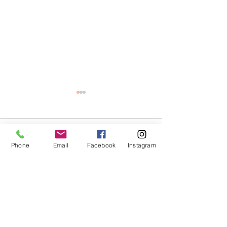
-Informatio
ナウイルスの感
伴う対応につい
当サロンの新型コ
コメント
内
スの感染予防につ
Phone
Email
Facebook
Instagram
内となります。 
ご一読をお願いい
コメントを追加…
【入荷しました】ドクタ
【ご予約の前に】
ージャルト/Dr.Jart シカ
下記の項目の確認
リペアクリーム
ております。ご来
マスクの着用をお