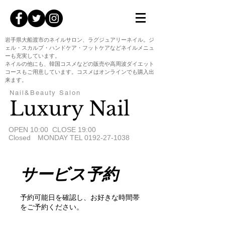
岩手県大船渡市のネイルサロン、ラグジュアリーネイル。ジ
ェル・スカルプ・ハンドケア・フットケアなどネイルメニュ
ーも充実しています。
ネイルの他にも、韓国コスメなどの販売や高周波ダイエット
コースもご用意しています。コスメはオンラインでも購入出
来ます。
Nail&Beauty Salon
Luxury Nail
​OPEN 10:00 CLOSE 19:00
Closed MONDAY TEL
0192-27-1038
サービス予約
予約可能日を確認し、お好きな時間帯
をご予約ください。